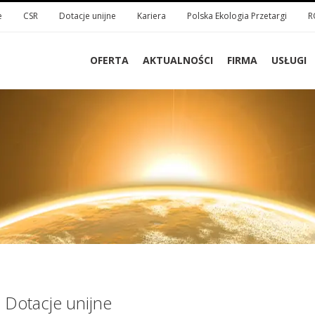
e
CSR
Dotacje unijne
Kariera
Polska Ekologia Przetargi
R
OFERTA
AKTUALNOŚCI
FIRMA
USŁUGI
Dotacje unijne