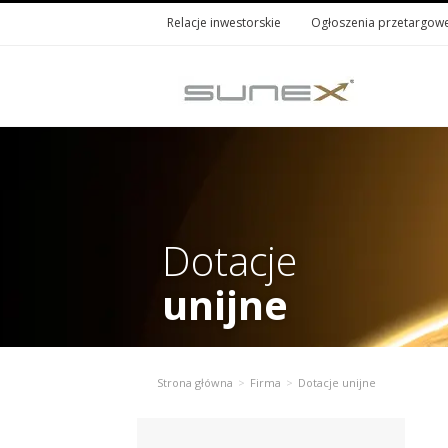
Relacje inwestorskie
Ogłoszenia przetargow
Dotacje
unijne
Strona główna
Firma
Dotacje unijne