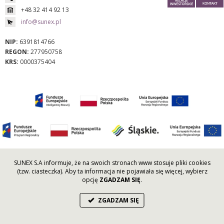
+48 32 414 92 13
info@sunex.pl
NIP:
6391814766
REGON:
277950758
KRS:
0000375404
SUNEX S.A informuje, że na swoich stronach www stosuje pliki cookies
COPYRIGHT © SUNEX S.A. 2021
(tzw. ciasteczka). Aby ta informacja nie pojawiała się więcej, wybierz
Projekt i wykonanie:
AGENCJA A3M
opcję
ZGADZAM SIĘ
.
ZGADZAM SIĘ