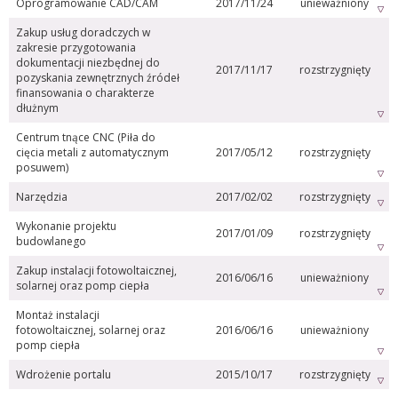
Oprogramowanie CAD/CAM
2017/11/24
unieważniony
Zakup usług doradczych w
zakresie przygotowania
dokumentacji niezbędnej do
2017/11/17
rozstrzygnięty
pozyskania zewnętrznych źródeł
finansowania o charakterze
dłużnym
Centrum tnące CNC (Piła do
cięcia metali z automatycznym
2017/05/12
rozstrzygnięty
posuwem)
Narzędzia
2017/02/02
rozstrzygnięty
Wykonanie projektu
2017/01/09
rozstrzygnięty
budowlanego
Zakup instalacji fotowoltaicznej,
2016/06/16
unieważniony
solarnej oraz pomp ciepła
Montaż instalacji
fotowoltaicznej, solarnej oraz
2016/06/16
unieważniony
pomp ciepła
Wdrożenie portalu
2015/10/17
rozstrzygnięty