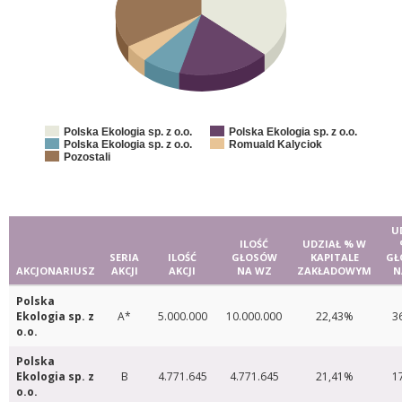
Polska Ekologia sp. z o.o.
Polska Ekologia sp. z o.o.
Polska Ekologia sp. z o.o.
Romuald Kalyciok
Pozostali
U
ILOŚĆ
UDZIAŁ % W
SERIA
ILOŚĆ
GŁOSÓW
KAPITALE
GŁ
AKCJONARIUSZ
AKCJI
AKCJI
NA WZ
ZAKŁADOWYM
N
Polska
Ekologia sp. z
A*
5.000.000
10.000.000
22,43%
3
o.o.
Polska
Ekologia sp. z
B
4.771.645
4.771.645
21,41%
1
o.o.