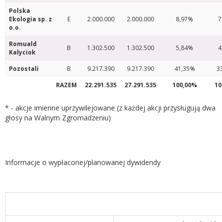
Polska
Ekologia sp. z
E
2.000.000
2.000.000
8,97%
7
o.o.
Romuald
B
1.302.500
1.302.500
5,84%
4
Kalyciok
Pozostali
B
9.217.390
9.217.390
41,35%
3
RAZEM
22.291.535
27.291.535
100,00%
10
* - akcje imienne uprzywilejowane (z każdej akcji przysługują dwa
głosy na Walnym Zgromadzeniu)
Informacje o wypłaconej/planowanej dywidendy