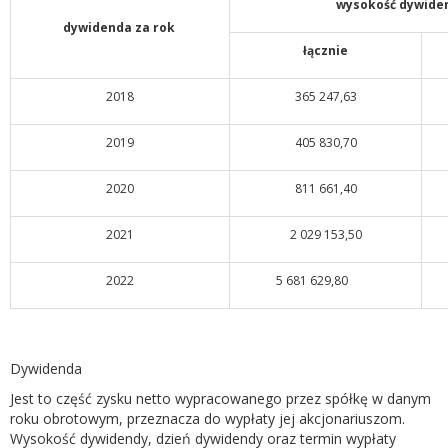
wysokość dywiden
dywidenda za rok ​
​łącznie
​2018
365 247,63
2019
405 830,70
2020
811 661,40
2021
2 029 153,50
2022
5 681 629,80
Dywidenda
Jest to część zysku netto wypracowanego przez spółkę w danym
roku obrotowym, przeznacza do wypłaty jej akcjonariuszom.
Wysokość dywidendy, dzień dywidendy oraz termin wypłaty